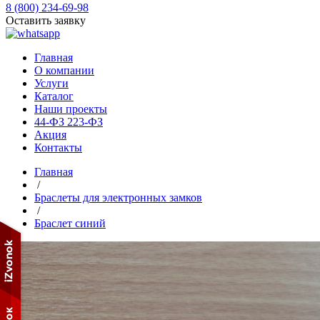
8 (800) 234-69-98
Оставить заявку
Главная
О компании
Услуги
Каталог
Наши проекты
44-ФЗ 223-ФЗ
Акция
Контакты
Главная
/
Браслеты для электронных замков
/
Браслет синий